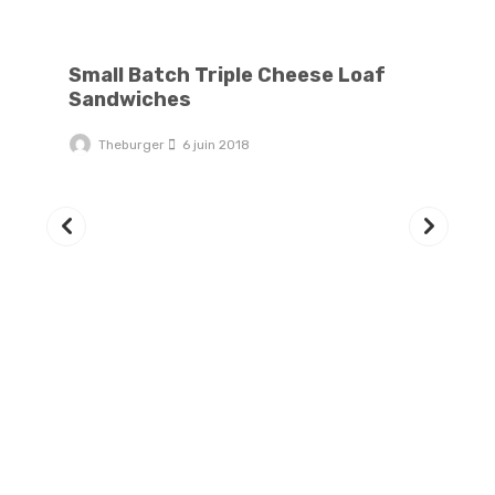
Small Batch Triple Cheese Loaf Sandwiches
Small Batch Triple Cheese Loaf
Sandwiches
Theburger
6 juin 2018
Tr
Sw